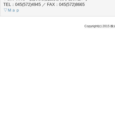
TEL：045(572)4945 ／ FAX：045(572)8665
▽Ｍａｐ
Copyright(c) 2015